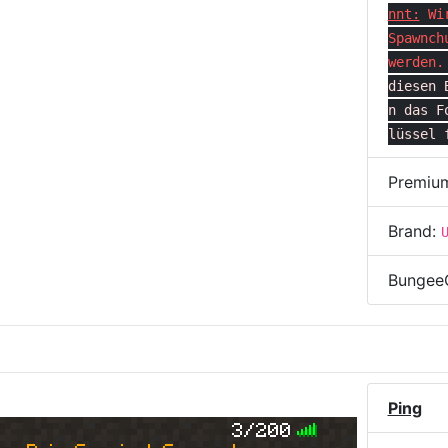
nnt:
Wi
Spawnch
werden.
diesen 
n das F
lüssel 
Premiu
Brand:
Bungee
Ping
3/200