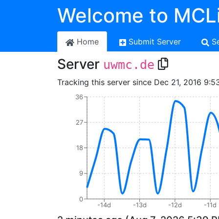
Welcome to MCLi
Home
Submit Server
S
Server
uwmc.de
Tracking this server since Dec 21, 2016 9:5
36
27
18
9
0
-14d
-13d
-12d
-11d