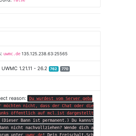
false
s:
135.125.238.63:25565
uwmc.de
:
UWMC 1.21.11 - 26.2
762
770
ect reason:
Du wurdest vom Server geba
r möchten nicht, dass der Chat oder die
unks öffentlich auf
mcl.ist
dargestellt
(Dieser Bann ist permanent.)
Du kannst
Bann nicht nachvollziehen?
Wende dich a
orum unter
uwmc.de
!
Dein Freischalt-Sch