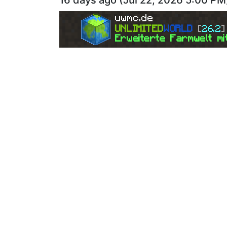
16 days ago
(
Jul 22, 2026 5:00 PM
uwmc.de
UNLIMITED
WORLD 
[
26.2
]
Erweiterte Farmwelt mi