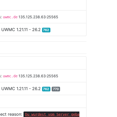
s:
135.125.238.63:25565
uwmc.de
:
UWMC 1.21.11 - 26.2
762
s:
135.125.238.63:25565
uwmc.de
:
UWMC 1.21.11 - 26.2
762
770
ect reason:
Du wurdest vom Server geba