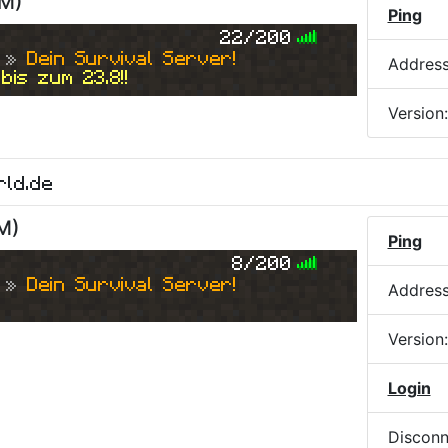
PM
)
Ping
22/200
 » 
Dein Survival Server!
Addres
is zum 23.8!!
Version
rld.de
AM
)
Ping
8/200
 » 
Dein Survival Server!
Addres
Version
Login
Disconn