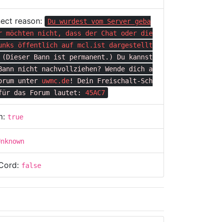
ect reason:
Du wurdest vom Server geba
r möchten nicht, dass der Chat oder die
unks öffentlich auf
mcl.ist
dargestellt
(Dieser Bann ist permanent.)
Du kannst
Bann nicht nachvollziehen?
Wende dich a
orum unter
uwmc.de
!
Dein Freischalt-Sch
für das Forum lautet:
45AC7
m:
true
Unknown
Cord:
false