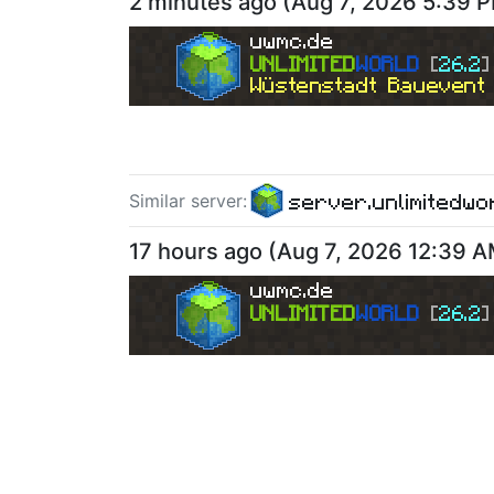
2 minutes ago
(
Aug 7, 2026 5:39 
uwmc.de
UNLIMITED
WORLD 
[
26.2
]
Wüstenstadt Bauevent b
server.unlimitedwo
Similar server
:
17 hours ago
(
Aug 7, 2026 12:39 
uwmc.de
UNLIMITED
WORLD 
[
26.2
]