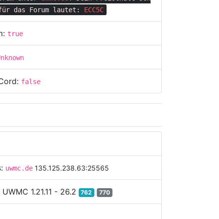
für das Forum lautet:
ECC5C
m:
true
Unknown
Cord:
false
s:
135.125.238.63:25565
uwmc.de
:
UWMC 1.21.11 - 26.2
762
770