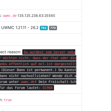
s:
135.125.238.63:25565
uwmc.de
:
UWMC 1.21.11 - 26.2
762
770
ect reason:
Du wurdest vom Server geba
r möchten nicht, dass der Chat oder die
unks öffentlich auf
mcl.ist
dargestellt
(Dieser Bann ist permanent.)
Du kannst
Bann nicht nachvollziehen?
Wende dich a
orum unter
uwmc.de
!
Dein Freischalt-Sch
für das Forum lautet:
D196B
m:
true