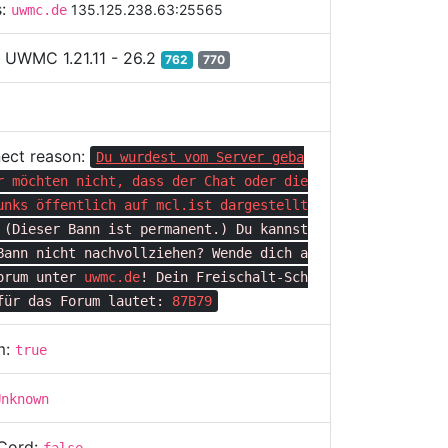
s:
135.125.238.63:25565
uwmc.de
:
UWMC 1.21.11 - 26.2
762
770
ect reason:
Du wurdest vom Server geba
r möchten nicht, dass der Chat oder die
unks öffentlich auf
mcl.ist
dargestellt
(Dieser Bann ist permanent.)
Du kannst
Bann nicht nachvollziehen?
Wende dich a
orum unter
uwmc.de
!
Dein Freischalt-Sch
für das Forum lautet:
87B79
m:
true
Unknown
Cord: