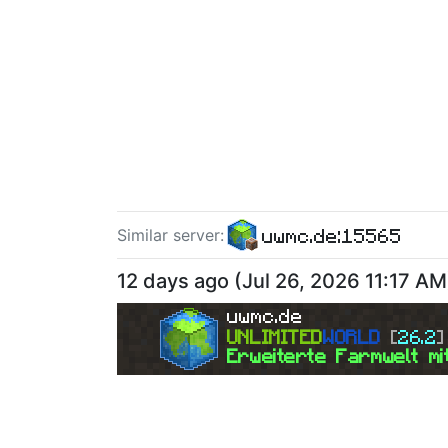
uwmc.de:15565
Similar server
:
12 days ago
(
Jul 26, 2026 11:17 AM
uwmc.de
UNLIMITED
WORLD 
[
26.2
]
Erweiterte Farmwelt mi