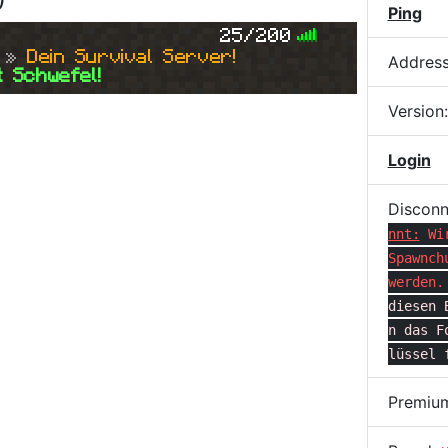
)
Ping
25/200
 » 
Dein Survival Server!
Addres
t Schwefel!
Version
Login
Disconn
nnt:
Wi
Spawnch
werden.
diesen 
n das F
lüssel 
Premiu