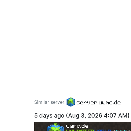
server.uwmc.de
Similar server
:
5 days ago
(
Aug 3, 2026 4:07 AM
)
uwmc.de