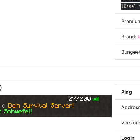
lüssel 
Premiu
Brand:
Bungee
)
Ping
27/200
 » 
Dein Survival Server!
Addres
t Schwefel!
Version
Login