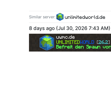
unlimitedworld.de
Similar server
:
8 days ago
(
Jul 30, 2026 7:43 AM
)
uwmc.de
UNLIMITED
WORLD 
[
26.2
]
Befreit den Spawn von