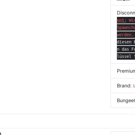
Disconn
nnt:
Wi
Spawnch
werden.
diesen 
n das F
lüssel 
Premiu
Brand:
Bungee