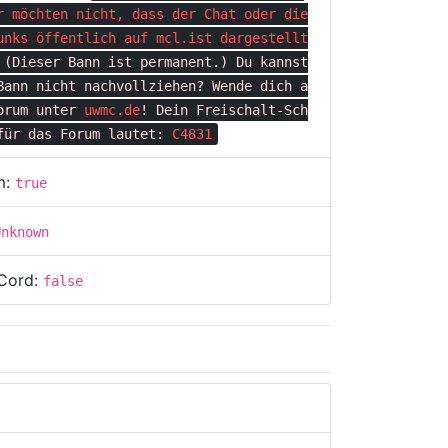
r möchten nicht, dass der Chat oder die
unks öffentlich auf
mcl.ist
dargestellt
(Dieser Bann ist permanent.)
Du kannst
Bann nicht nachvollziehen?
Wende dich a
orum unter
uwmc.de
!
Dein Freischalt-Sch
für das Forum lautet:
C4831
m:
true
Unknown
Cord:
false