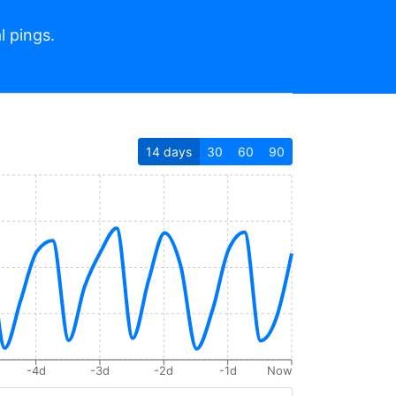
l pings.
14
days
30
60
90
-4d
-3d
-2d
-1d
Now