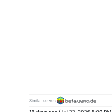
beta.uwmc.de
Similar server
: