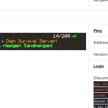
Ping
14/200
 » 
Dein Survival Server!
Addres
 riesigen Sandmengen!
Version
Login
Disconn
nnt:
Wi
Spawnch
werden.
diesen 
n das F