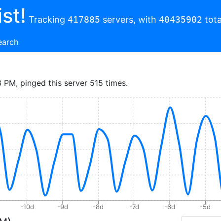
st!
Tracking
417885
servers, with
40435902
tota
earch
3 PM, pinged this server 515 times.
-10d
-9d
-8d
-7d
-6d
-5d