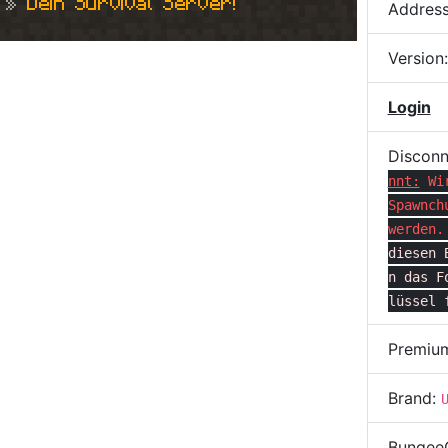
 » 
Dein Survival Server!
Addres
Version
Login
Disconn
nnt:
Wi
Spawnch
werden.
diesen 
n das F
lüssel 
Premiu
Brand:
Bungee