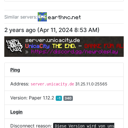
earthmc.net
Similar server
s
:
hub.thelegendcraft.net
2 years ago
(
Apr 11, 2024 8:53 AM
)
mc.villagercraft.nl
server.unicacity.de
U
nica
C
ity
THE END. 
- 
DANKE FÜR ALL
» 
https://discord.gg/newroleplay
Ping
Address:
31.25.11.0:25565
server.unicacity.de
Version:
Paper 1.12.2
-1
340
Login
Disconnect reason:
Diese Version wird von uns