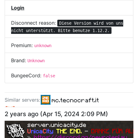
Login
Disconnect reason:
Diese Version wird von uns
nicht unterstützt. Bitte benutze 1.12.2.
Premium:
unknown
Brand:
Unknown
BungeeCord:
false
mc.tecnocraft.it
Similar server
s
:
mc.fusioncraft.it
2 years ago
(
Apr 15, 2024 2:09 PM
)
mc.thelegendcraft.net
server.unicacity.de
U
nica
C
ity
THE END. 
- 
DANKE FÜR ALL
» 
https://discord.gg/newroleplay