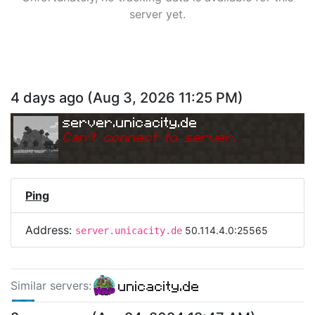
server yet.
4 days ago
(
Aug 3, 2026 11:25 PM
)
server.unicacity.de
Can
'
t connect to server.
Ping
Address:
50.114.4.0:25565
server.unicacity.de
unicacity.de
Similar server
s
:
play.tecnocraft.net
mc.hubplay.pl