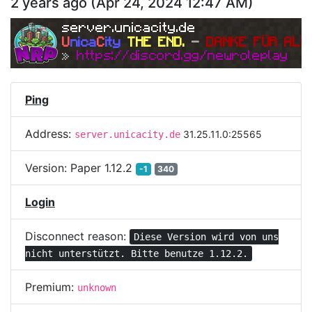
2 years ago
(
Apr 24, 2024 12:47 AM
)
minechaos.eu
server.unicacity.de
U
nica
C
ity
THE END. 
- 
DANKE FÜR ALL
» 
https://discord.gg/newroleplay
Ping
Address:
31.25.11.0:25565
server.unicacity.de
Version:
Paper 1.12.2
-1
340
Login
Disconnect reason:
Diese Version wird von uns
nicht unterstützt. Bitte benutze 1.12.2.
Premium:
unknown