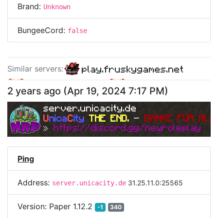
Brand:
Unknown
BungeeCord:
false
play.fruskygames.net
Similar server
s
:
mc.leapnetwork.it
mc.fusionworld.it
2 years ago
(
Apr 19, 2024 7:17 PM
)
arrowmc.net
server.unicacity.de
U
nica
C
ity
THE END. 
- 
DANKE FÜR ALL
» 
https://discord.gg/newroleplay
Ping
Address:
31.25.11.0:25565
server.unicacity.de
Version:
Paper 1.12.2
-1
340