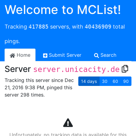
Welcome to MCList!
Tracking
417885
servers, with
40436909
total
pings.
Home
Submit Server
Search
Server
server.unicacity.de
Tracking this server since Dec
14
days
30
60
90
21, 2016 9:38 PM, pinged this
server 298 times.
Unfortunately, no tracking data is available for this