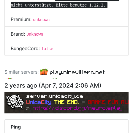
nicht unterstützt. Bitte benutze 1.12.2.
Premium:
unknown
Brand:
Unknown
BungeeCord:
false
play.minevillemc.net
Similar server
s
:
slocraft.eu
herbacraft.net
2 years ago
(
Apr 7, 2024 2:06 AM
)
server.unicacity.de
U
nica
C
ity
THE END. 
- 
DANKE FÜR ALL
» 
https://discord.gg/newroleplay
Ping