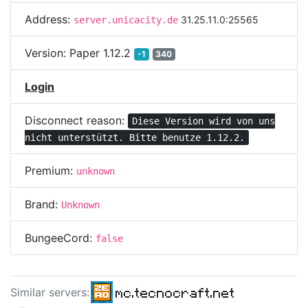
Address:
31.25.11.0:25565
server.unicacity.de
Version:
Paper 1.12.2
-1
340
Login
Disconnect reason:
Diese Version wird von uns
nicht unterstützt. Bitte benutze 1.12.2.
Premium:
unknown
Brand:
Unknown
BungeeCord:
false
mc.tecnocraft.net
Similar server
s
: