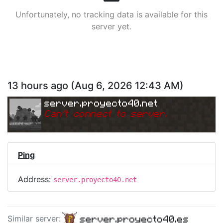
Unfortunately, no tracking data is available for this
server yet.
13 hours ago
(
Aug 6, 2026 12:43 AM
)
server.proyecto40.net
Can
'
t connect to server.
Ping
Address:
server.proyecto40.net
server.proyecto40.es
Similar server
: