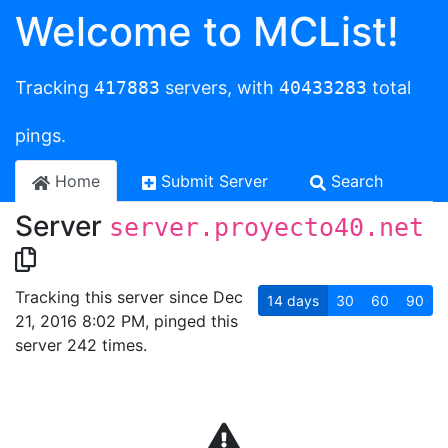
Welcome to MCList!
Tracking
417883
servers, with
40433283
total
pings.
Home
Submit Server
Search
Server
server.proyecto40.net
Tracking this server since Dec
14
days
30
60
90
21, 2016 8:02 PM, pinged this
server 242 times.