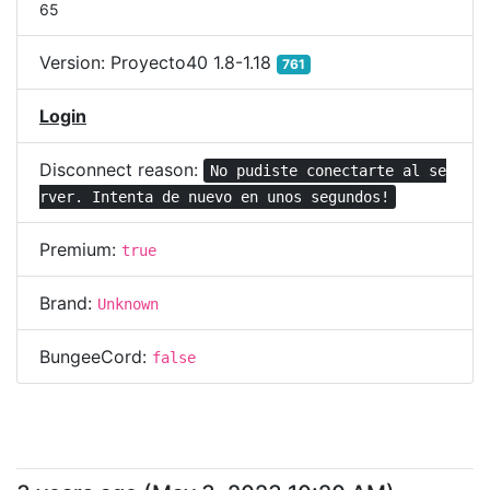
65
Version:
Proyecto40 1.8-1.18
761
Login
Disconnect reason:
No pudiste conectarte al se
rver. Intenta de nuevo en unos segundos!
Premium:
true
Brand:
Unknown
BungeeCord:
false