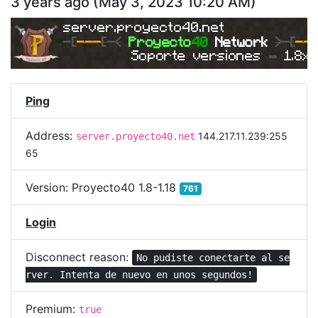
3 years ago
(
May 3, 2023 10:20 AM
)
server.proyecto40.net
-
[
---
[
-<
Proyecto
40 
Network 
>-[
--
Soporte versiones 
➥ 
1.8x
Ping
Address:
144.217.11.239:255
server.proyecto40.net
65
Version:
Proyecto40 1.8-1.18
761
Login
Disconnect reason:
No pudiste conectarte al se
rver. Intenta de nuevo en unos segundos!
Premium:
true