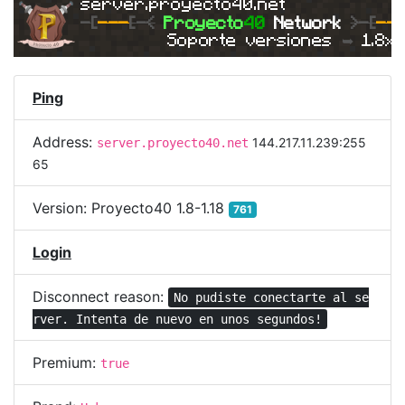
server.proyecto40.net
-
[
---
[
-<
Proyecto
40 
Network 
>-[
--
Soporte versiones 
➥ 
1.8x
Ping
Address:
144.217.11.239:255
server.proyecto40.net
65
Version:
Proyecto40 1.8-1.18
761
Login
Disconnect reason:
No pudiste conectarte al se
rver. Intenta de nuevo en unos segundos!
Premium:
true