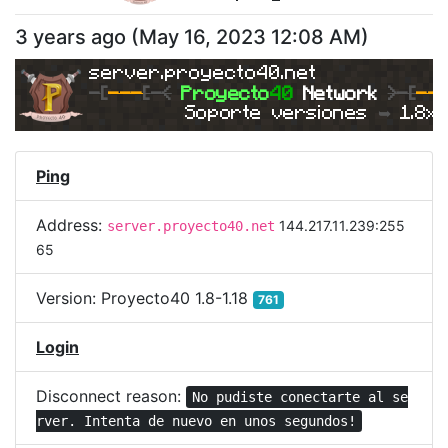
3 years ago
(
May 16, 2023 12:08 AM
)
server.proyecto40.net
-
[
---
[
-<
Proyecto
40 
Network 
>-[
--
Soporte versiones 
➥ 
1.8x
Ping
Address:
144.217.11.239:255
server.proyecto40.net
65
Version:
Proyecto40 1.8-1.18
761
Login
Disconnect reason:
No pudiste conectarte al se
rver. Intenta de nuevo en unos segundos!