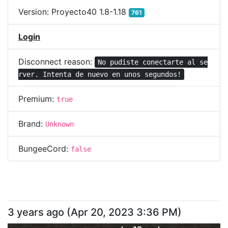
Version:
Proyecto40 1.8-1.18
761
Login
Disconnect reason:
No pudiste conectarte al se
rver. Intenta de nuevo en unos segundos!
Premium:
true
Brand:
Unknown
BungeeCord:
false
3 years ago
(
Apr 20, 2023 3:36 PM
)