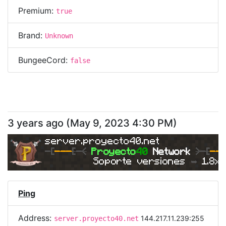
Premium:
true
Brand:
Unknown
BungeeCord:
false
3 years ago
(
May 9, 2023 4:30 PM
)
server.proyecto40.net
-
[
---
[
-<
Proyecto
40 
Network 
>-[
--
Soporte versiones 
➥ 
1.8x
Ping
Address:
144.217.11.239:255
server.proyecto40.net