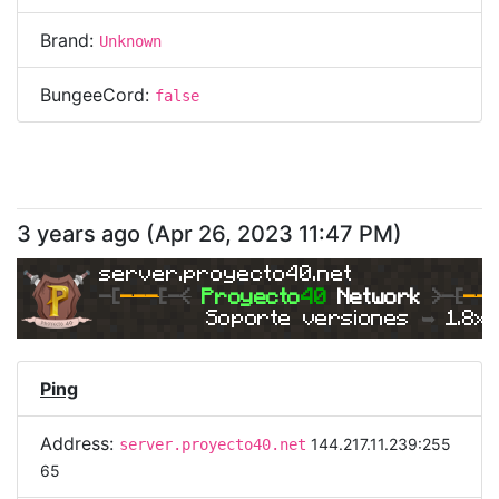
Brand:
Unknown
BungeeCord:
false
3 years ago
(
Apr 26, 2023 11:47 PM
)
server.proyecto40.net
-
[
---
[
-<
Proyecto
40 
Network 
>-[
--
Soporte versiones 
➥ 
1.8x
Ping
Address:
144.217.11.239:255
server.proyecto40.net
65