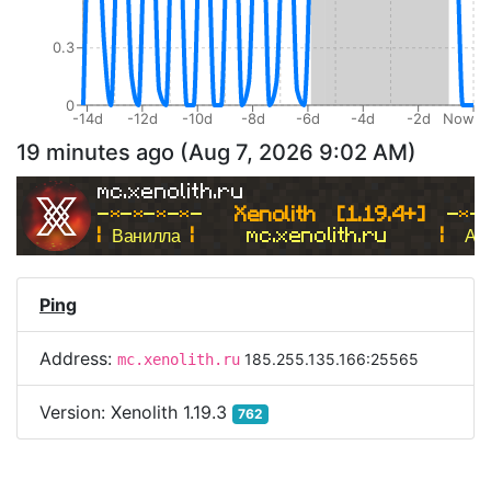
0.3
0
-14d
-12d
-10d
-8d
-6d
-4d
-2d
Now
19 minutes ago
(
Aug 7, 2026 9:02 AM
)
mc.xenolith.ru
-
*
-
*
-
*
-
*
- 
  Xenolith  [1.19.4+]  
-
*
-
| 
Ванилла 
|
     mc.xenolith.ru     
|  
Ан
Ping
Address:
185.255.135.166:25565
mc.xenolith.ru
Version:
Xenolith 1.19.3
762