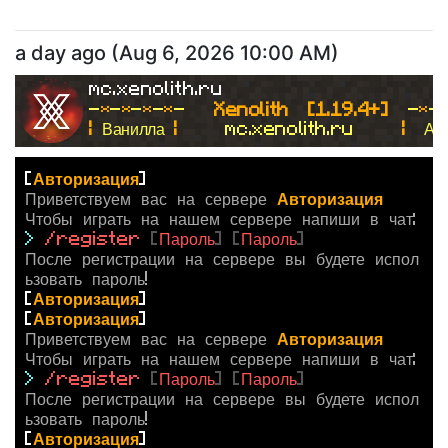
a day ago
(
Aug 6, 2026 10:00 AM
)
mc.xenolith.ru
-
*
-
*
-
*
-
*
- 
  Xenolith  [1.19.4+]  
-
*
-
| 
Ванилла 
|
     mc.xenolith.ru     
|  
Ан
[
Авторизация
]
Приветствуем вас на сервере
Авторизация
Чтобы играть на нашем сервере напиши в чат:
>
/register
[
Пароль
]
[
Пароль
]
После регистрации на сервере вы будете испол
ьзовать пароль!
[
Авторизация
]
[
Авторизация
]
Приветствуем вас на сервере
Авторизация
Чтобы играть на нашем сервере напиши в чат:
>
/register
[
Пароль
]
[
Пароль
]
После регистрации на сервере вы будете испол
ьзовать пароль!
[
Авторизация
]