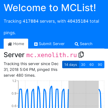
Welcome to MCList!
Tracking
417884
servers, with
40435184
total
pings.
Home
Submit Server
Search
Server
mc.xenolith.ru
Tracking this server since Dec
14
days
30
60
90
31, 2018 5:04 PM, pinged this
server 480 times.
1.2
0.9
0.6