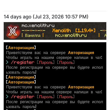
14 days ago
(
Jul 23, 2026 10:57 PM
)
mc.xenolith.ru
-
*
-
*
-
*
-
*
- 
  Xenolith  [1.19.4+]  
-
*
-
| 
Ванилла 
|
     mc.xenolith.ru     
|  
Ан
[
Авторизация
]
Приветствуем вас на сервере
Авторизация
Чтобы играть на нашем сервере напиши в чат:
>
/register
[
Пароль
]
[
Пароль
]
После регистрации на сервере вы будете испол
ьзовать пароль!
[
Авторизация
]
[
Авторизация
]
Приветствуем вас на сервере
Авторизация
Чтобы играть на нашем сервере напиши в чат:
>
/register
[
Пароль
]
[
Пароль
]
После регистрации на сервере вы будете испол
ьзовать пароль!