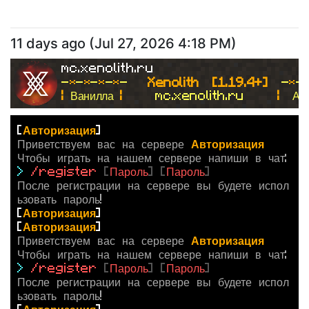
11 days ago
(
Jul 27, 2026 4:18 PM
)
mc.xenolith.ru
-
*
-
*
-
*
-
*
- 
  Xenolith  [1.19.4+]  
-
*
-
| 
Ванилла 
|
     mc.xenolith.ru     
|  
Ан
[
Авторизация
]
Приветствуем вас на сервере
Авторизация
Чтобы играть на нашем сервере напиши в чат:
>
/register
[
Пароль
]
[
Пароль
]
После регистрации на сервере вы будете испол
ьзовать пароль!
[
Авторизация
]
[
Авторизация
]
Приветствуем вас на сервере
Авторизация
Чтобы играть на нашем сервере напиши в чат:
>
/register
[
Пароль
]
[
Пароль
]
После регистрации на сервере вы будете испол
ьзовать пароль!
[
Авторизация
]