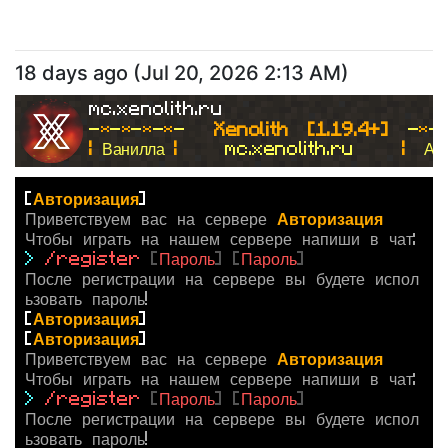
18 days ago
(
Jul 20, 2026 2:13 AM
)
mc.xenolith.ru
-
*
-
*
-
*
-
*
- 
  Xenolith  [1.19.4+]  
-
*
-
| 
Ванилла 
|
     mc.xenolith.ru     
|  
Ан
[
Авторизация
]
Приветствуем вас на сервере
Авторизация
Чтобы играть на нашем сервере напиши в чат:
>
/register
[
Пароль
]
[
Пароль
]
После регистрации на сервере вы будете испол
ьзовать пароль!
[
Авторизация
]
[
Авторизация
]
Приветствуем вас на сервере
Авторизация
Чтобы играть на нашем сервере напиши в чат:
>
/register
[
Пароль
]
[
Пароль
]
После регистрации на сервере вы будете испол
ьзовать пароль!