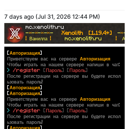
7 days ago
(
Jul 31, 2026 12:44 PM
)
mc.xenolith.ru
-
*
-
*
-
*
-
*
- 
  Xenolith  [1.19.4+]  
-
*
-
| 
Ванилла 
|
     mc.xenolith.ru     
|  
Ан
[
Авторизация
]
Приветствуем вас на сервере
Авторизация
Чтобы играть на нашем сервере напиши в чат:
>
/register
[
Пароль
]
[
Пароль
]
После регистрации на сервере вы будете испол
ьзовать пароль!
[
Авторизация
]
[
Авторизация
]
Приветствуем вас на сервере
Авторизация
Чтобы играть на нашем сервере напиши в чат:
>
/register
[
Пароль
]
[
Пароль
]
После регистрации на сервере вы будете испол
ьзовать пароль!
[
Авторизация
]