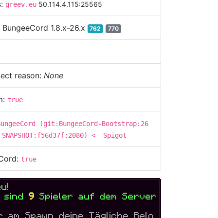
s:
50.114.4.115:25565
greev.eu
:
BungeeCord 1.8.x-26.x
762
770
ect reason:
None
m:
true
BungeeCord (git:BungeeCord-Bootstrap:26
-SNAPSHOT:f56d37f:2080) <- Spigot
Cord:
true
eu
!
t sind
9
Spieler auf dem Server
ir am Spawn deine Tägliche Belo