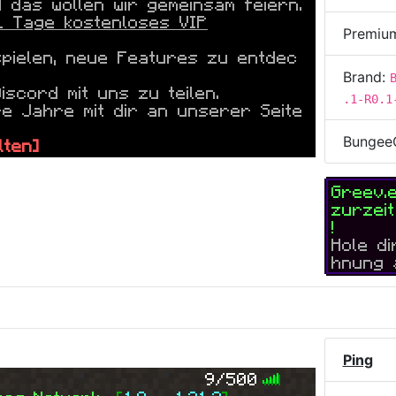
das wollen wir gemeinsam feiern.
1 Tage kostenloses VIP
Premiu
spielen, neue Features zu entdec
Brand:
scord mit uns zu teilen.
.1-R0.1
re Jahre mit dir an unserer Seite
Bungee
lten]
-------------------
Greev.
zurzei
!
Hole d
hnung 
Ping
9/500