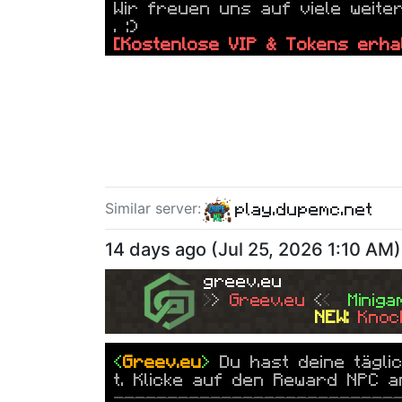
Wir freuen uns auf viele weite
. :)
[Kostenlose VIP & Tokens erha
--------------------------
play.dupemc.net
Similar server
:
14 days ago
(
Jul 25, 2026 1:10 AM
)
greev.eu
>
> 
Greev.eu
<
<  
Miniga
NEW: 
Knoc
<
Greev.eu
>
Du hast deine tägli
t. Klicke auf den Reward NPC a
--------------------------