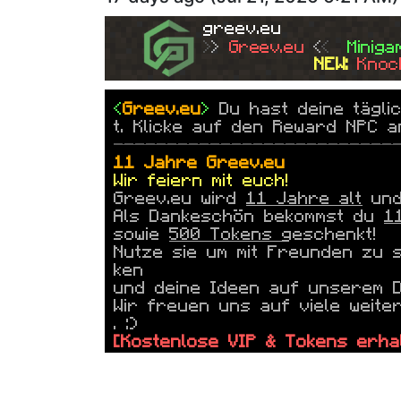
greev.eu
>
> 
Greev.eu
<
<  
Miniga
NEW: 
Knoc
<
Greev.eu
>
Du hast deine tägli
t. Klicke auf den Reward NPC a
--------------------------
11 Jahre
Greev.eu
Wir feiern mit euch!
Greev.eu
wird
11 Jahre alt
und 
Als Dankeschön bekommst du
1
sowie
500 Tokens
geschenkt!
Nutze sie um mit Freunden zu 
ken
und deine Ideen auf unserem Di
Wir freuen uns auf viele weite
. :)
[Kostenlose VIP & Tokens erha
--------------------------