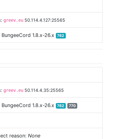
s:
50.114.4.127:25565
greev.eu
:
BungeeCord 1.8.x-26.x
762
s:
50.114.4.35:25565
greev.eu
:
BungeeCord 1.8.x-26.x
762
770
ect reason:
None