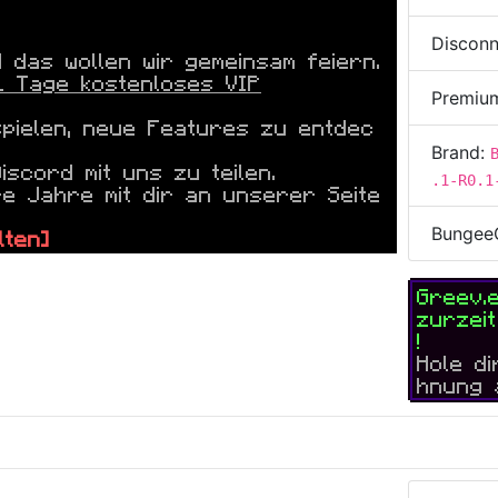
Disconn
das wollen wir gemeinsam feiern.
1 Tage kostenloses VIP
Premiu
spielen, neue Features zu entdec
Brand:
scord mit uns zu teilen.
.1-R0.1
re Jahre mit dir an unserer Seite
Bungee
lten]
-------------------
Greev.
zurzei
!
Hole d
hnung 