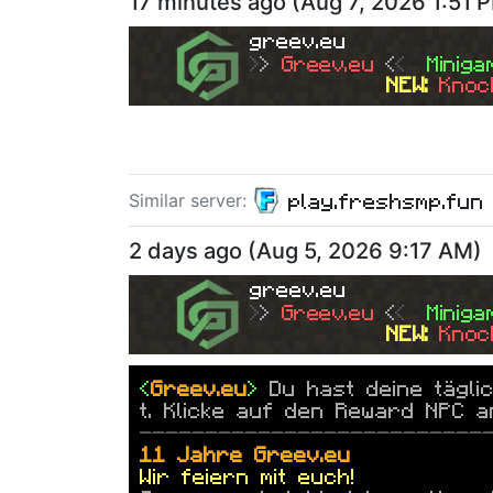
17 minutes ago
(
Aug 7, 2026 1:51 
greev.eu
>
> 
Greev.eu
<
<  
Miniga
NEW: 
Knoc
play.freshsmp.fun
Similar server
:
2 days ago
(
Aug 5, 2026 9:17 AM
)
greev.eu
>
> 
Greev.eu
<
<  
Miniga
NEW: 
Knoc
<
Greev.eu
>
Du hast deine tägli
t. Klicke auf den Reward NPC a
--------------------------
11 Jahre
Greev.eu
Wir feiern mit euch!