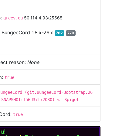
s:
50.114.4.93:25565
greev.eu
:
BungeeCord 1.8.x-26.x
762
770
ect reason:
None
m:
true
BungeeCord (git:BungeeCord-Bootstrap:26
-SNAPSHOT:f56d37f:2080) <- Spigot
Cord:
true
eu
!