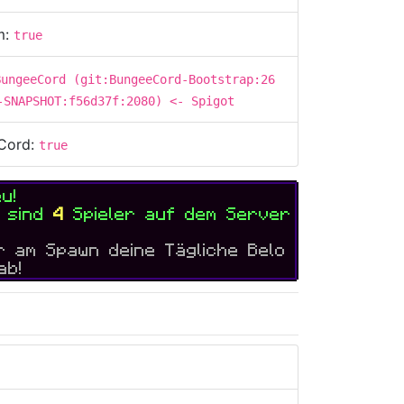
m:
true
BungeeCord (git:BungeeCord-Bootstrap:26
-SNAPSHOT:f56d37f:2080) <- Spigot
Cord:
true
eu
!
t sind
4
Spieler auf dem Server
ir am Spawn deine Tägliche Belo
ab!