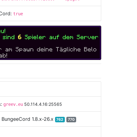
Cord:
true
eu
!
t sind
6
Spieler auf dem Server
ir am Spawn deine Tägliche Belo
ab!
s:
50.114.4.16:25565
greev.eu
:
BungeeCord 1.8.x-26.x
762
770