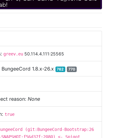
ab!
s:
50.114.4.111:25565
greev.eu
:
BungeeCord 1.8.x-26.x
762
770
ect reason:
None
m:
true
BungeeCord (git:BungeeCord-Bootstrap:26
-SNAPSHOT:f56d37f:2080) <- Spigot