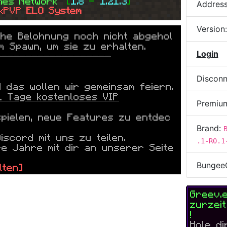
mes 
Network  
[
1.8 
- 
1.21.3
]
Addres
kPVP 
ELO System
Version
che Belohnung noch nicht abgehol
m Spawn, um sie zu erhalten.
Login
-------------------
Disconn
das wollen wir gemeinsam feiern.
1 Tage kostenloses VIP
Premiu
spielen, neue Features zu entdec
Brand:
scord mit uns zu teilen.
.1-R0.1
re Jahre mit dir an unserer Seite
Bungee
lten]
-------------------
Greev.
zurzei
!
Hole d