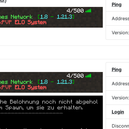
PM
)
Ping
4/500
mes 
Network  
[
1.8 
- 
1.21.3
]
Addres
kPVP 
ELO System
Version
Ping
4/500
mes 
Network  
[
1.8 
- 
1.21.3
]
Addres
kPVP 
ELO System
Version
che Belohnung noch nicht abgehol
m Spawn, um sie zu erhalten.
Login
-------------------
Disconn