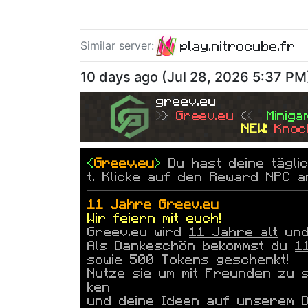
play.nitrocube.fr
Similar server
:
10 days ago
(
Jul 28, 2026 5:37 PM
greev.eu
>
> 
Greev.eu
<
<  
Miniga
NEW: 
Knoc
<
Greev.eu
>
Du hast deine tägli
t. Klicke auf den Reward NPC a
--------------------------
11 Jahre
Greev.eu
Wir feiern mit euch!
Greev.eu
wird
11 Jahre alt
und 
Als Dankeschön bekommst du
1
sowie
500 Tokens
geschenkt!
Nutze sie um mit Freunden zu 
ken
und deine Ideen auf unserem Di