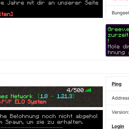
re Jahre mit dir an unserer Seite
Bungee
lten]
-------------------
Greev.
zurzei
!
Hole d
hnung 
Ping
4/500
mes 
Network  
[
1.8 
- 
1.21.3
]
Addres
kPVP 
ELO System
Version
che Belohnung noch nicht abgehol
m Spawn, um sie zu erhalten.
Login
-------------------