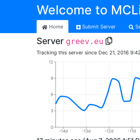
Welcome to MCLi
Home
Submit Server
S
Server
greev.eu
Tracking this server since Dec 21, 2016 9:4
12
9
6
3
0
-14d
-13d
-12d
-11d