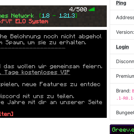
Ping
4/500
mes 
Network  
[
1.8 
- 
1.21.3
]
Addres
kPVP 
ELO System
Version
che Belohnung noch nicht abgehol
m Spawn, um sie zu erhalten.
Login
-------------------
Disconn
das wollen wir gemeinsam feiern.
1 Tage kostenloses VIP
Premiu
spielen, neue Features zu entdec
Brand:
scord mit uns zu teilen.
.1-R0.1
re Jahre mit dir an unserer Seite
Bungee
lten]
-------------------
Greev.