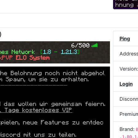
hnung 
)
Ping
6/500
mes 
Network  
[
1.8 
- 
1.21.3
]
Addres
kPVP 
ELO System
Version
che Belohnung noch nicht abgehol
m Spawn, um sie zu erhalten.
Login
-------------------
Disconn
das wollen wir gemeinsam feiern.
1 Tage kostenloses VIP
Premiu
spielen, neue Features zu entdec
Brand:
scord mit uns zu teilen.
.1-R0.1