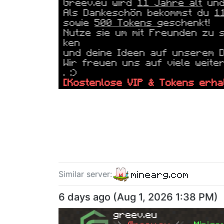
Greev.eu
wird
11 Jahre alt
und 
Als Dankeschön bekommst du
1
sowie
500 Tokens
geschenkt!
Nutze sie um mit Freunden zu 
ken
und deine Ideen auf unserem Di
Wir freuen uns auf viele weite
. :)
[Kostenlose VIP & Tokens erha
--------------------------
minearg.com
Similar server
:
6 days ago
(
Aug 1, 2026 1:38 PM
)
greev.eu