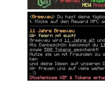
>
> 
Greev.eu
<
<  
Miniga
NEW: 
Knoc
<
Greev.eu
>
Du hast deine tägli
t. Klicke auf den Reward NPC a
--------------------------
11 Jahre
Greev.eu
Wir feiern mit euch!
Greev.eu
wird
11 Jahre alt
und 
Als Dankeschön bekommst du
1
sowie
500 Tokens
geschenkt!
Nutze sie um mit Freunden zu 
ken
und deine Ideen auf unserem Di
Wir freuen uns auf viele weite
. :)
[Kostenlose VIP & Tokens erha
--------------------------