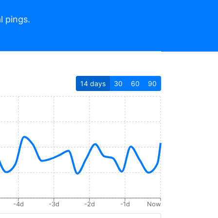
l pings.
14
days
30
60
90
-4d
-3d
-2d
-1d
Now