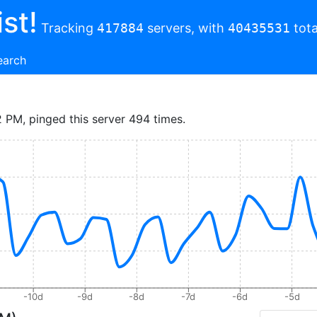
st!
Tracking
417884
servers, with
40435531
tota
earch
2 PM, pinged this server 494 times.
-10d
-9d
-8d
-7d
-6d
-5d