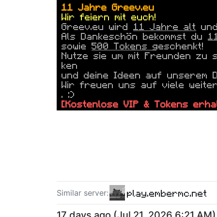
11 Jahre
Greev.eu
Wir feiern mit euch!
Greev.eu
wird
11 Jahre alt
und 
Als Dankeschön bekommst du
1
sowie
500 Tokens
geschenkt!
Nutze sie um mit Freunden zu 
ken
und deine Ideen auf unserem Di
Wir freuen uns auf viele weite
. :)
[Kostenlose VIP & Tokens erha
--------------------------
play.embermc.net
Similar server
:
17 days ago
(
Jul 21, 2026 6:21 AM
)