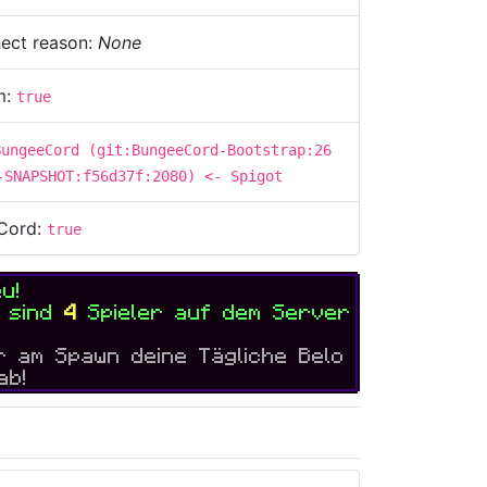
ect reason:
None
m:
true
BungeeCord (git:BungeeCord-Bootstrap:26
-SNAPSHOT:f56d37f:2080) <- Spigot
Cord:
true
eu
!
t sind
4
Spieler auf dem Server
ir am Spawn deine Tägliche Belo
ab!