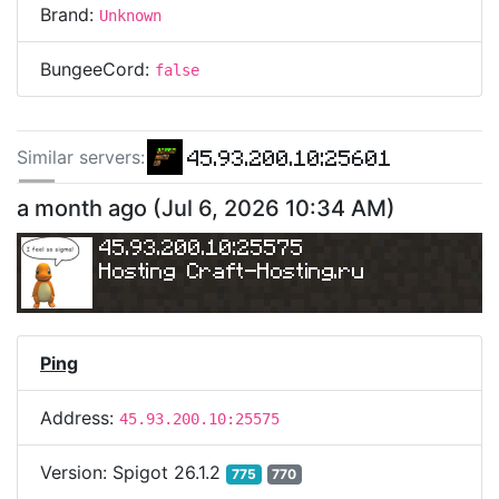
Brand:
Unknown
BungeeCord:
false
45.93.200.10:25601
Similar server
s
:
45.93.200.10:25662
a month ago
(
Jul 6, 2026 10:34 AM
)
45.93.200.10:25634
45.93.200.10:25575
Hosting 
Craft-Hosting.ru
45.93.200.10:25597
Ping
Address:
45.93.200.10:25575
Version:
Spigot 26.1.2
775
770