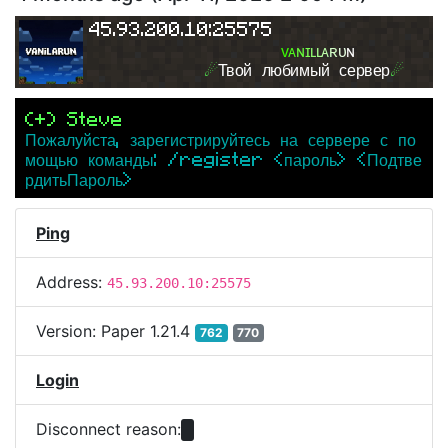
45.93.200.10:25575
ᴠ
ᴀ
ɴ
ɪ
ʟ
ʟ
ᴀ
ʀ
ᴜ
ɴ
☄
Твой любимый сервер
☄
(+) Steve
Пожалуйста, зарегистрируйтесь на сервере с по
мощью команды: /register <пароль> <Подтве
рдитьПароль>
Ping
Address:
45.93.200.10:25575
Version:
Paper 1.21.4
762
770
Login
Disconnect reason: