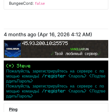
BungeeCord:
false
4 months ago
(
Apr 16, 2026 4:12 AM
)
45.93.200.10:25575
ᴠ
ᴀ
ɴ
ɪ
ʟ
ʟ
ᴀ
ʀ
ᴜ
ɴ
☄
Твой любимый сервер
☄
(+) Steve
Пожалуйста, зарегистрируйтесь на сервере с по
мощью команды: /register <пароль> <Подтве
рдитьПароль>
Пожалуйста, зарегистрируйтесь на сервере с по
мощью команды: /register <пароль> <Подтве
рдитьПароль>
Ping