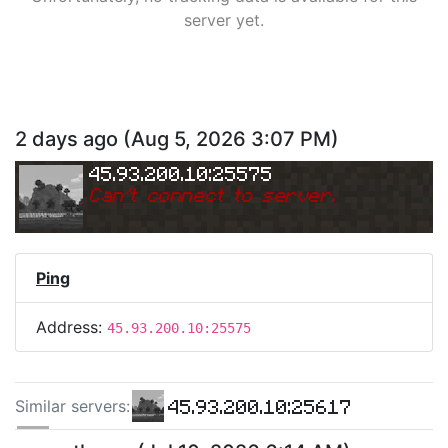
server yet.
2 days ago
(
Aug 5, 2026 3:07 PM
)
45.93.200.10:25575
Can
'
t connect to server.
Ping
Address:
45.93.200.10:25575
45.93.200.10:25617
Similar server
s
:
45.93.200.10:25573