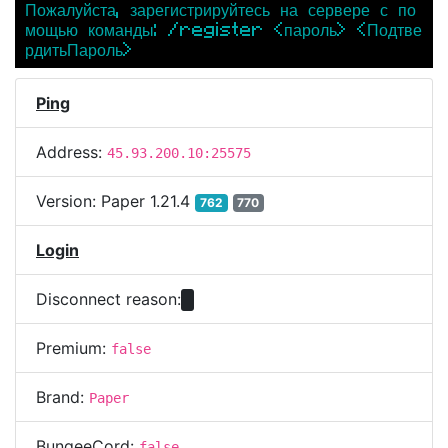
Пожалуйста, зарегистрируйтесь на сервере с по
мощью команды: /register <пароль> <Подтве
рдитьПароль>
Ping
Address:
45.93.200.10:25575
Version:
Paper 1.21.4
762
770
Login
Disconnect reason:
Premium:
false
Brand:
Paper
BungeeCord:
false