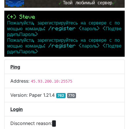
☄
Твой любимый сервер
☄
(+) Steve
Пожалуйста, зарегистрируйтесь на сервере с по
мощью команды: /register <пароль> <Подтве
рдитьПароль>
Пожалуйста, зарегистрируйтесь на сервере с по
мощью команды: /register <пароль> <Подтве
рдитьПароль>
Ping
Address:
45.93.200.10:25575
Version:
Paper 1.21.4
762
770
Login
Disconnect reason: