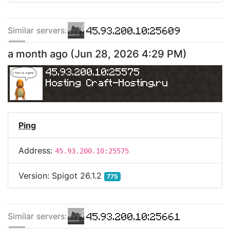
45.93.200.10:25609
Similar server
s
:
45.93.200.10:25579
a month ago
(
Jun 28, 2026 4:29 PM
)
45.93.200.10:25647
45.93.200.10:25575
Hosting 
Craft-Hosting.ru
Ping
Address:
45.93.200.10:25575
Version:
Spigot 26.1.2
775
45.93.200.10:25661
Similar server
s
: