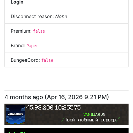
Login
Disconnect reason:
None
Premium:
false
Brand:
Paper
BungeeCord:
false
4 months ago
(
Apr 16, 2026 9:21 PM
)
45.93.200.10:25575
ᴠ
ᴀ
ɴ
ɪ
ʟ
ʟ
ᴀ
ʀ
ᴜ
ɴ
☄
Твой любимый сервер
☄