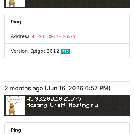
Ping
Address:
45.93.200.10:25575
Version:
Spigot 26.1.2
775
2 months ago
(
Jun 16, 2026 6:57 PM
)
45.93.200.10:25575
Hosting 
Craft-Hosting.ru
Ping