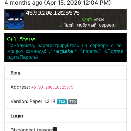
4 months ago
(
Apr 15, 2026 12:04 PM
)
45.93.200.10:25575
ᴠ
ᴀ
ɴ
ɪ
ʟ
ʟ
ᴀ
ʀ
ᴜ
ɴ
☄
Твой любимый сервер
☄
(+) Steve
Пожалуйста, зарегистрируйтесь на сервере с по
мощью команды: /register <пароль> <Подтве
рдитьПароль>
Ping
Address:
45.93.200.10:25575
Version:
Paper 1.21.4
762
770
Login
Disconnect reason: