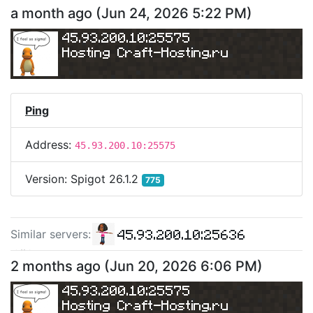
45.93.200.10:25611
a month ago
(
Jun 24, 2026 5:22 PM
)
45.93.200.10:25602
45.93.200.10:25575
Hosting 
Craft-Hosting.ru
Ping
Address:
45.93.200.10:25575
Version:
Spigot 26.1.2
775
45.93.200.10:25636
Similar server
s
:
45.93.200.10:25629
2 months ago
(
Jun 20, 2026 6:06 PM
)
45.93.200.10:25590
45.93.200.10:25575
Hosting 
Craft-Hosting.ru