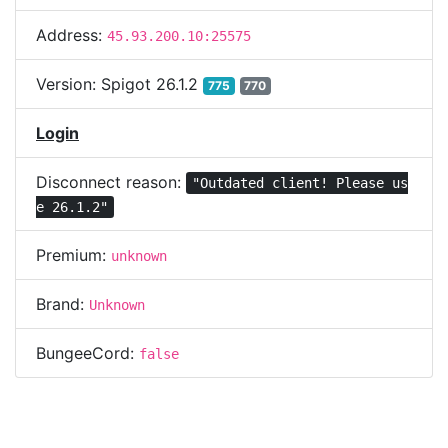
Address:
45.93.200.10:25575
Version:
Spigot 26.1.2
775
770
Login
Disconnect reason:
"Outdated client! Please us
e 26.1.2"
Premium:
unknown
Brand:
Unknown
BungeeCord:
false