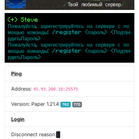
☄
Твой любимый сервер
☄
(+) Steve
Пожалуйста, зарегистрируйтесь на сервере с по
мощью команды: /register <пароль> <Подтве
рдитьПароль>
Пожалуйста, зарегистрируйтесь на сервере с по
мощью команды: /register <пароль> <Подтве
рдитьПароль>
Ping
Address:
45.93.200.10:25575
Version:
Paper 1.21.4
762
770
Login
Disconnect reason: