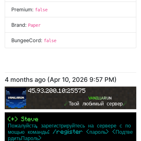
Premium:
false
Brand:
Paper
BungeeCord:
false
4 months ago
(
Apr 10, 2026 9:57 PM
)
45.93.200.10:25575
ᴠ
ᴀ
ɴ
ɪ
ʟ
ʟ
ᴀ
ʀ
ᴜ
ɴ
☄
Твой любимый сервер
☄
(+) Steve
Пожалуйста, зарегистрируйтесь на сервере с по
мощью команды: /register <пароль> <Подтве
рдитьПароль>