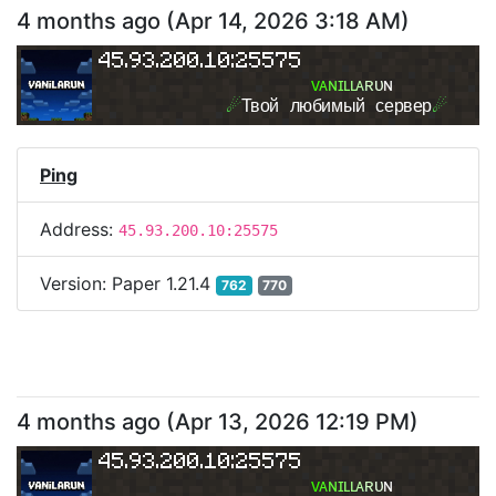
4 months ago
(
Apr 14, 2026 3:18 AM
)
45.93.200.10:25575
ᴠ
ᴀ
ɴ
ɪ
ʟ
ʟ
ᴀ
ʀ
ᴜ
ɴ
☄
Твой любимый сервер
☄
Ping
Address:
45.93.200.10:25575
Version:
Paper 1.21.4
762
770
4 months ago
(
Apr 13, 2026 12:19 PM
)
45.93.200.10:25575
ᴠ
ᴀ
ɴ
ɪ
ʟ
ʟ
ᴀ
ʀ
ᴜ
ɴ