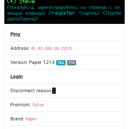
(+) Steve
Пожалуйста, зарегистрируйтесь на сервере с по
мощью команды: /register <пароль> <Подтве
рдитьПароль>
Ping
Address:
45.93.200.10:25575
Version:
Paper 1.21.4
762
770
Login
Disconnect reason:
Premium:
false
Brand:
Paper