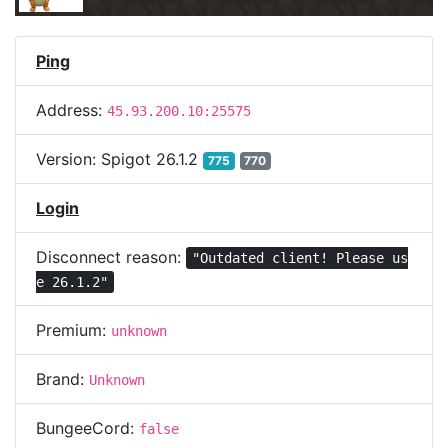
Ping
Address:
45.93.200.10:25575
Version:
Spigot 26.1.2
775
770
Login
Disconnect reason:
"Outdated client! Please us
e 26.1.2"
Premium:
unknown
Brand:
Unknown
BungeeCord:
false