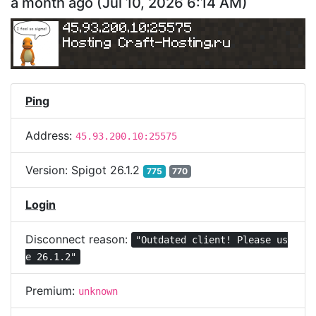
a month ago
(
Jul 10, 2026 6:14 AM
)
mc.craft-craft.ru
45.93.200.10:25575
Hosting 
Craft-Hosting.ru
45.93.200.10:25665
Ping
Address:
45.93.200.10:25575
Version:
Spigot 26.1.2
775
770
Login
Disconnect reason:
"Outdated client! Please us
e 26.1.2"
Premium:
unknown