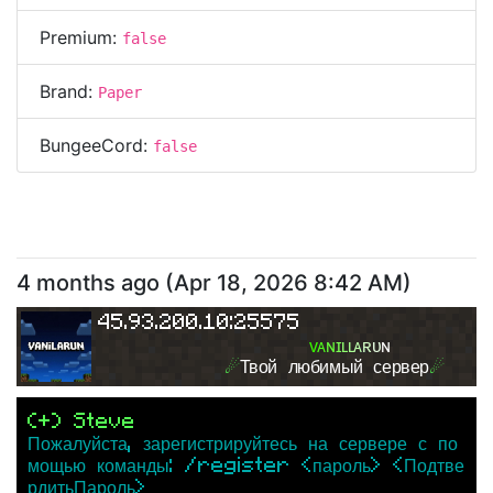
Premium:
false
Brand:
Paper
BungeeCord:
false
4 months ago
(
Apr 18, 2026 8:42 AM
)
45.93.200.10:25575
ᴠ
ᴀ
ɴ
ɪ
ʟ
ʟ
ᴀ
ʀ
ᴜ
ɴ
☄
Твой любимый сервер
☄
(+) Steve
Пожалуйста, зарегистрируйтесь на сервере с по
мощью команды: /register <пароль> <Подтве
рдитьПароль>