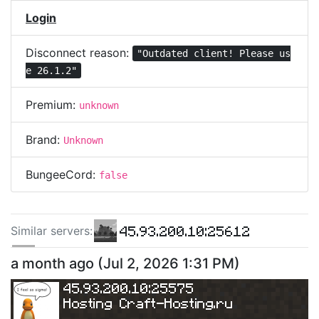
Login
Disconnect reason:
"Outdated client! Please us
e 26.1.2"
Premium:
unknown
Brand:
Unknown
BungeeCord:
false
45.93.200.10:25612
Similar server
s
:
45.93.200.10:25735
a month ago
(
Jul 2, 2026 1:31 PM
)
45.93.200.10:25659
45.93.200.10:25575
Hosting 
Craft-Hosting.ru