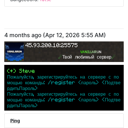
4 months ago
(
Apr 12, 2026 5:55 AM
)
45.93.200.10:25575
ᴠ
ᴀ
ɴ
ɪ
ʟ
ʟ
ᴀ
ʀ
ᴜ
ɴ
☄
Твой любимый сервер
☄
(+) Steve
Пожалуйста, зарегистрируйтесь на сервере с по
мощью команды: /register <пароль> <Подтве
рдитьПароль>
Пожалуйста, зарегистрируйтесь на сервере с по
мощью команды: /register <пароль> <Подтве
рдитьПароль>
Ping