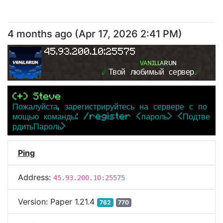
4 months ago
(
Apr 17, 2026 2:41 PM
)
45.93.200.10:25575
ᴠ
ᴀ
ɴ
ɪ
ʟ
ʟ
ᴀ
ʀ
ᴜ
ɴ
☄
Твой любимый сервер
☄
(+) Steve
Пожалуйста, зарегистрируйтесь на сервере с по
мощью команды: /register <пароль> <Подтве
рдитьПароль>
Ping
Address:
45.93.200.10:25575
Version:
Paper 1.21.4
762
770