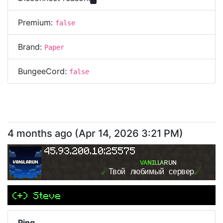
Premium:
false
Brand:
Paper
BungeeCord:
false
4 months ago
(
Apr 14, 2026 3:21 PM
)
45.93.200.10:25575
ᴠ
ᴀ
ɴ
ɪ
ʟ
ʟ
ᴀ
ʀ
ᴜ
ɴ
☄
Твой любимый сервер
☄
(+) Steve
Ping