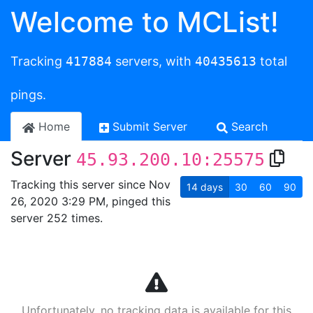
Welcome to MCList!
Tracking
417884
servers, with
40435613
total
pings.
Home
Submit Server
Search
Server
45.93.200.10:25575
Tracking this server since Nov
14
days
30
60
90
26, 2020 3:29 PM, pinged this
server 252 times.
Unfortunately, no tracking data is available for this