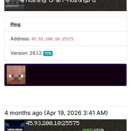
Ping
Address:
45.93.200.10:25575
Version:
26.1.2
775
4 months ago
(
Apr 19, 2026 3:41 AM
)
45.93.200.10:25575
ᴠ
ᴀ
ɴ
ɪ
ʟ
ʟ
ᴀ
ʀ
ᴜ
ɴ