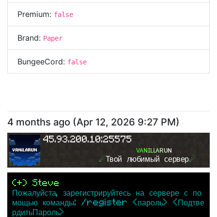
Premium:
false
Brand:
Paper
BungeeCord:
false
4 months ago
(
Apr 12, 2026 9:27 PM
)
45.93.200.10:25575
ᴠ
ᴀ
ɴ
ɪ
ʟ
ʟ
ᴀ
ʀ
ᴜ
ɴ
☄
Твой любимый сервер
☄
(+) Steve
Пожалуйста, зарегистрируйтесь на сервере с по
мощью команды: /register <пароль> <Подтве
рдитьПароль>